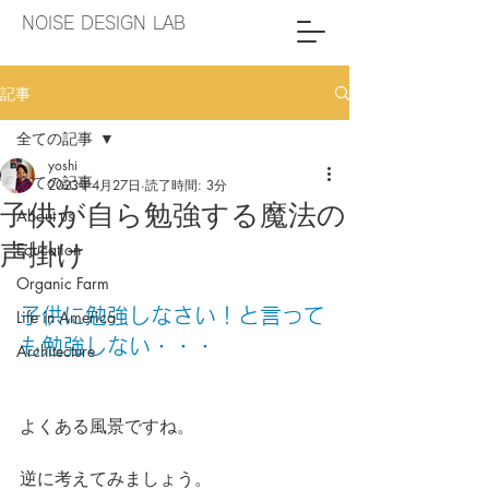
NOISE DESIGN LAB
記事
全ての記事
yoshi
全ての記事
2023年4月27日
読了時間: 3分
子供が自ら勉強する魔法の
About us
声掛け
Education
Organic Farm
子供に勉強しなさい！と言って
Life in America
も勉強しない・・・
Architecture
よくある風景ですね。
逆に考えてみましょう。