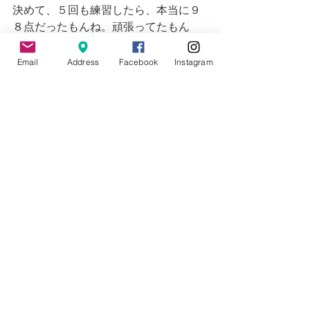
決めて、５回も練習したら、本当に９
８点だったもんね。頑張ってたもん
ね。じゃあ、今回は一緒に１回やって
みて、間違った問題を復習して、最後
Email
Address
Facebook
Instagram
にテストをしてみるのはどうかな？」
「朝になったら忘れていることもある
かもしれないから、早起きするから、
もう一度朝にテストしてくれない？」
「もちろん！よしじゃあ今からスター
トしよう！明日は5時半に起こすから、
その時また全て問題出すね。」
「よし！今回こそ１００点とる！！」
といった感じでした。
不思議と繰り返し学習すると、漢字は
ほぼ満点を取れるようになっていまし
た。