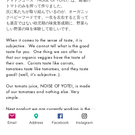
トマトジュース「NOISE OF YOTEI」は、農場の
トマトのみを搾って作りました。
次に私たちが取り組んでいるのが、オーガニッ
クベビーフードです。一生を左右すると言って
も過言ではない幼児期の味覚形成期に、野菜ら
しい野菜の味を体験して欲しいです。
When it comes to the sense of taste, it is
subjective. We cannot tell what is the good
taste for you. One thing we can offer is
that our organic veggies have the taste of
their own. Carrots taste like carrots,
tomatoes taste like tomatoes, and they taste
good! (well, it's subjective..).
Our tomato juice, NOISE OF YOTEI, is made
of our tomatoes and nothing else. Very
simple.
Next product we are currently working is the
Organic Baby Foods. Based on the same
simple idea, we want children to learn the
Email
Address
Facebook
Instagram
taste of good vegetables.